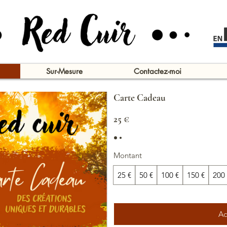
Sur-Mesure
Contactez-moi
Carte Cadeau
25 €
Montant
25 €
50 €
100 €
150 €
200 
Ac