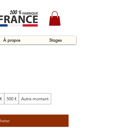
À propos
Stages
€
500 €
Autre montant
heter