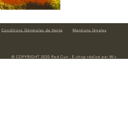
Conditions Générales de Vente
Mentions légales
© COPYRIGHT 2020 Red Cuir . E-shop réalisé par W
ix