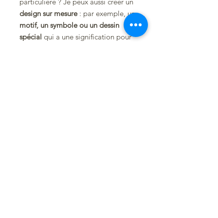
particulière ? Je peux aussi créer un
design sur mesure
: par exemple, un
motif, un symbole ou un dessin
spécial
qui a une signification pour
vous. N’hésitez pas à m’en parler
lors de votre commande !
Les cuirs que j’utilise proviennent
exclusivement de
tanneries
françaises et italiennes
, reconnues
pour leur savoir-faire et leur
exigence.
Chaque étui est une
pièce durable
,
pensée pour accompagner de
beaux moments de convivialité.
✨
Un cadeau authentique, fait main
et plein de sens.
Pour toute question ou demande