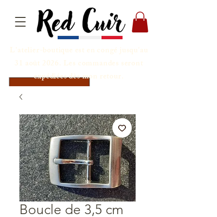
L'atelier-boutique est en congé jusqu'au
31 août 2026. Les commandes seront
expédiées dès mon retour.
Boucle de 3,5 cm