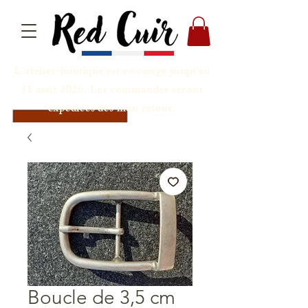
L'atelier-boutique est en congé jusqu'au
31 août 2026. Les commandes seront
expédiées dès mon retour.
Boucle de 3,5 cm