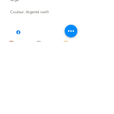
Couleur: Argenté vieilli
Suivez-moi sur les réseaux
pour
découvrir
mes toutes dernières créations :
RESTEZ CONNECTÉ