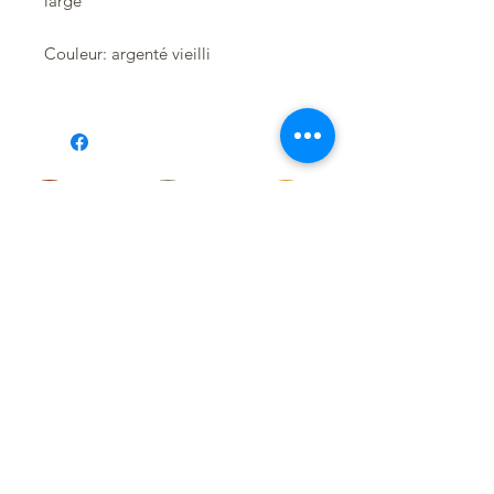
large
Couleur: argenté vieilli
Suivez-moi sur les réseaux
pour
découvrir
mes toutes dernières créations :
RESTEZ CONNECTÉ