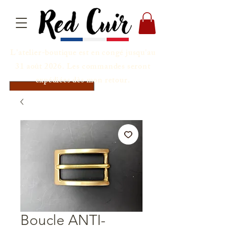
L'atelier-boutique est en congé jusqu'au
31 août 2026. Les commandes seront
expédiées dès mon retour.
Boucle ANTI-