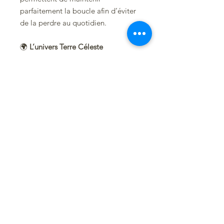
parfaitement la boucle afin d’éviter
de la perdre au quotidien.
🌍
L’univers Terre Céleste
Les boucles
Sundara
s’inscrivent
dans l’univers de la collection
Terre
Céleste
, inspirée par la nature, les
éléments, le voyage et la liberté
d’être soi.
🌿
Conseil d’entretien
Le cuir est une
matière naturelle
vivante
qui aime être préservée de
l’eau.
Évitez de porter vos boucles sous
l’eau. Si elles venaient malgré tout à
être mouillées, laissez-les
simplement sécher
à l’air libre et à