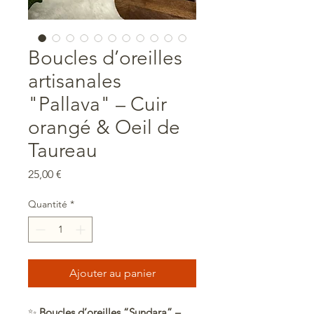
Boucles d’oreilles
artisanales
"Pallava" – Cuir
orangé & Oeil de
Taureau
Prix
25,00 €
Quantité
*
Ajouter au panier
✨
Boucles d’oreilles “Sundara” –