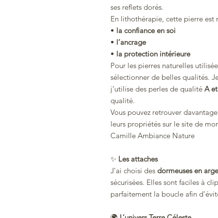
ses reflets dorés.
En lithothérapie, cette pierre e
•
la confiance en soi
•
l’ancrage
•
la protection intérieure
Pour les pierres naturelles utilis
sélectionner de belles qualités. J
j’utilise des perles de qualité
A e
qualité.
Vous pouvez retrouver davantage d
leurs propriétés sur le site de mon
Camille Ambiance Nature
✨
Les attaches
J’ai choisi des
dormeuses en arge
sécurisées. Elles sont faciles à cl
parfaitement la boucle afin d’évit
🌍
L’univers Terre Céleste