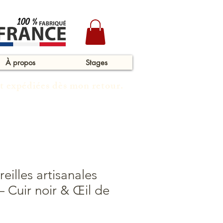
À propos
Stages
t expédiées dès mon retour.
eilles artisanales
 Cuir noir & Œil de