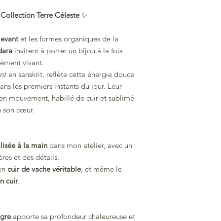
 Collection Terre Céleste
✨
 levant
et les formes organiques de la
dara
invitent à porter un bijou à la fois
ément vivant.
nt
en sanskrit, reflète cette énergie douce
ns les premiers instants du jour. Leur
 en mouvement, habillé de cuir et sublimé
n son cœur.
lisée à la main
dans mon atelier, avec un
res et des détails.
 en
cuir de vache véritable
, et même le
n cuir
.
igre
apporte sa profondeur chaleureuse et