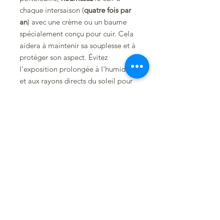
chaque intersaison (
quatre fois par
an
) avec une crème ou un baume
spécialement conçu pour cuir. Cela
aidera à maintenir sa souplesse et à
protéger son aspect. Évitez
l'exposition prolongée à l'humidité
et aux rayons directs du soleil pour
préserver sa qualité.
Personnalisez-le
selon vos envies en
y ajoutant une gravure : vos
initiales, un prénom, un surnom, ou
même un dessin.
Pour ceux qui souhaitent un
portefeuille unique, il est également
possible de le
créer sur-mesure
.
Choisissez le cuir, la doublure, la
composition, la gravure... tout est