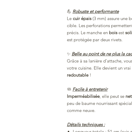
💪
Robuste et performante
Le
cuir épais
(3 mm) assure une 
cible. Les perforations permettent
précis. Le manche en
bois
est
sol
est protégée par deux rivets.
✨
Belle au point de ne plus la ca
Grâce à sa lanière d’attache, vo
votre cuisine. Elle devient un vrai
redoutable
!
🧼
Facile à entretenir
Imperméabilisée
, elle peut se
net
peu de baume nourrissant spécial 
comme neuve.
Détails techniques :
Longueur totale : 51 cm (cuir