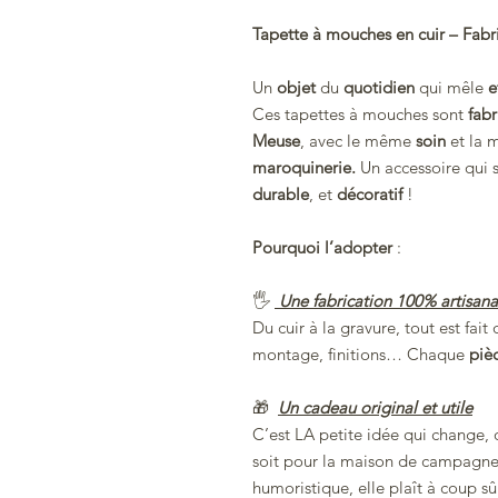
Tapette à mouches en cuir – Fabri
Un
objet
du
quotidien
qui mêle
e
Ces tapettes à mouches sont
fabr
Meuse
, avec le même
soin
et la
maroquinerie.
Un accessoire qui so
durable
, et
décoratif
!
Pourquoi l’adopter
:
🖐️
Une fabrication 100% artisana
Du cuir à la gravure, tout est fai
montage, finitions… Chaque
piè
🎁
Un cadeau original et utile
C’est LA petite idée qui change, 
soit pour la maison de campagne,
humoristique, elle plaît à coup sû