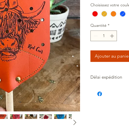
Choisissez votre coul
Quantité
*
Ajouter au panie
Délai expédition
Votre commande est 
sous 2 jours maximu