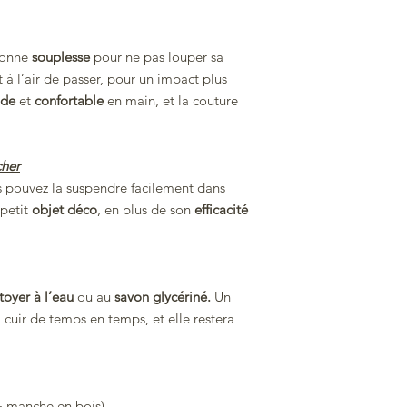
bonne
souplesse
pour ne pas louper sa
 à l’air de passer, pour un impact plus
ide
et
confortable
en main, et la couture
cher
us pouvez la suspendre facilement dans
 petit
objet déco
, en plus de son
efficacité
toyer à l’eau
ou au
savon glycériné.
Un
cuir de temps en temps, et elle restera
 + manche en bois)