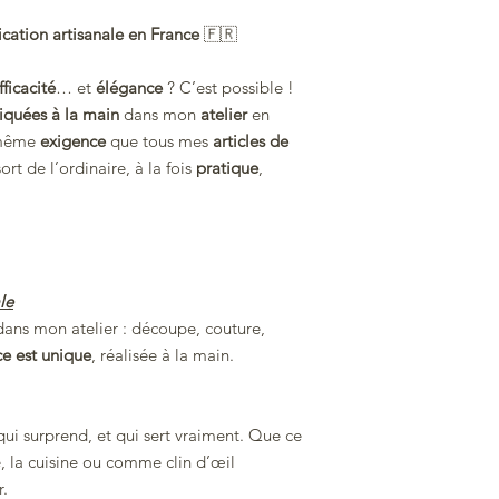
cation artisanale en France
🇫🇷
fficacité
… et
élégance
? C’est possible !
iquées à la main
dans mon
atelier
en
 même
exigence
que tous mes
articles de
rt de l’ordinaire, à la fois
pratique
,
le
t dans mon atelier : découpe, couture,
ce est unique
, réalisée à la main.
qui surprend, et qui sert vraiment. Que ce
 la cuisine ou comme clin d’œil
r.