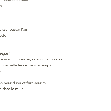
cm
isser passer l’air
ette
er
nique ?
tte avec un prénom, un mot doux ou un
it une belle tenue dans le temps.
✨
 pour durer et faire sourire.
 dans le mille !