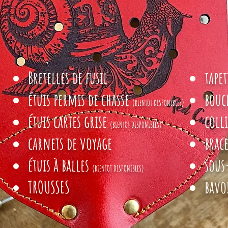
Bretelles de fusil
tape
étuis permis de chasse
bouc
(BIENTOT DISPONIBLES)
étuis cartes grise
colli
(BIENTOT DISPONIBLES)
​carnets de voyage
brac
étuis à balles
sous
(BIENTOT DISPONIBLES)
TROUSSES
bavo