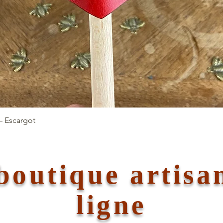
Aperçu rapide
– Escargot
boutique artisa
ligne