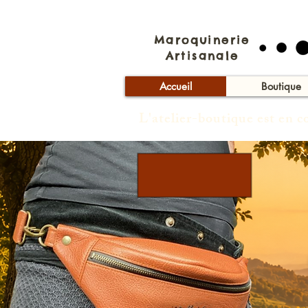
Maroquinerie
Artisanale
Accueil
Boutique
L'atelier-boutique est en 