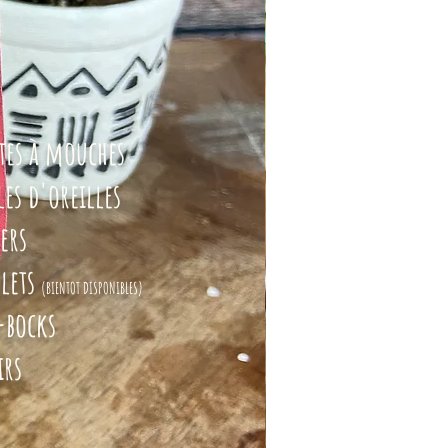
ttes à mouches
les d'oreilles
ers
elets
(BIENTOT DISPONIBLES)
-bocks
irs