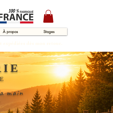
À propos
Stages
t expédiées dès mon retour.
IE
E
la main
.