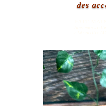
des acc
FAIT MAI
dans mon ateli
à Lérouville (5