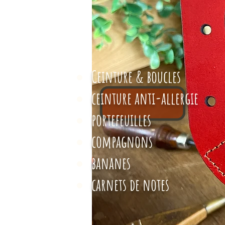
Ceinture & boucles
ceinture anti-allergie
portefeuilles
compagnons
bananes
carnets de notes