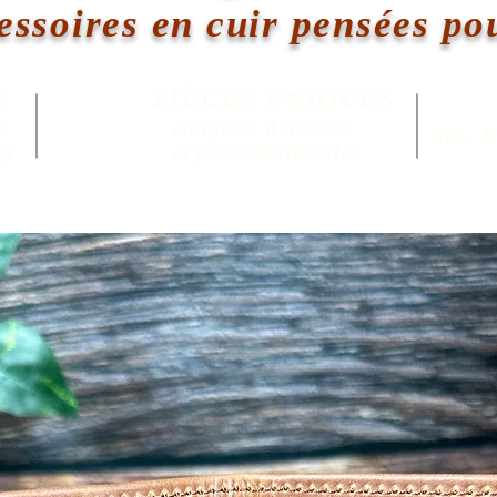
essoires en cuir pensées po
PIÈCES UNIQUES
N
er
éthiques, durables
5/5 
5)
et personnalisables