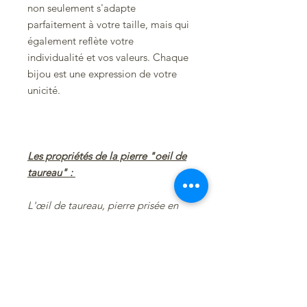
non seulement s'adapte
parfaitement à votre taille, mais qui
également reflète votre
individualité et vos valeurs. Chaque
bijou est une expression de votre
unicité.
Les propriétés de la pierre "oeil de
taureau" :
L'œil de taureau, pierre prisée en
lithothérapie, offre de nombreux
bienfaits psychiques. Il inspire le
courage pour surmonter les défis,
favorise une analyse lucide des
situations et aide à affronter les
obstacles avec vigueur. En périodes