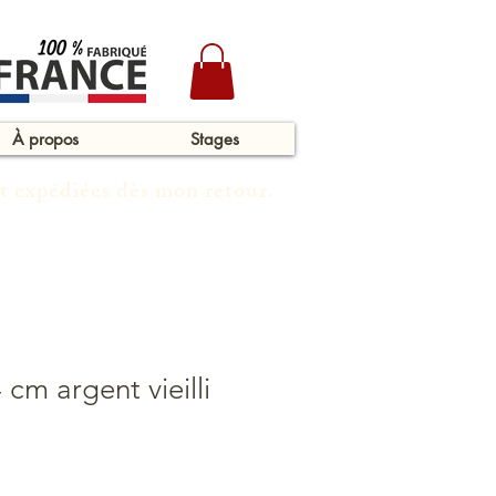
À propos
Stages
t expédiées dès mon retour.
 cm argent vieilli