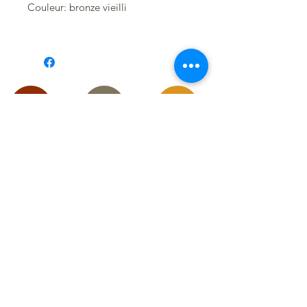
Couleur: bronze vieilli
Suivez-moi sur les réseaux
pour
découvrir
mes toutes dernières créations :
RESTEZ CONNECTÉ
Contact
Conditions Générales de