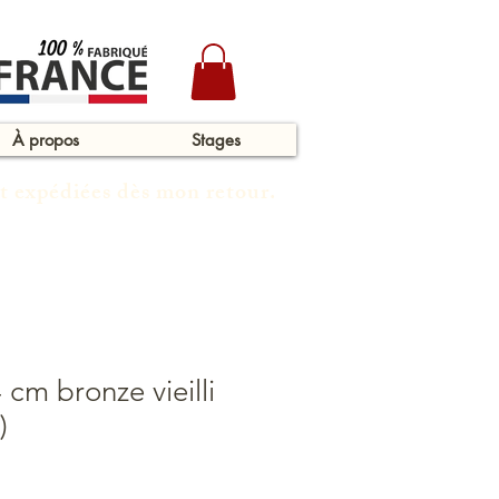
À propos
Stages
t expédiées dès mon retour.
 cm bronze vieilli
)