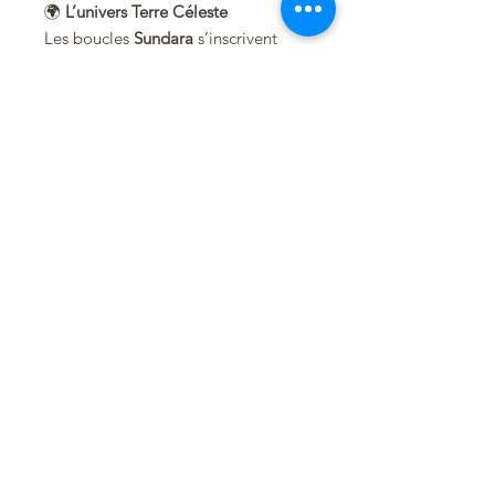
🌍
L’univers Terre Céleste
Les boucles
Sundara
s’inscrivent
dans l’univers de la collection
Terre
Céleste
, inspirée par la nature, les
éléments, le voyage et la liberté
d’être soi.
🌿
Conseil d’entretien
Le cuir est une
matière naturelle
vivante
qui aime être préservée de
l’eau.
Évitez de porter vos boucles sous
l’eau. Si elles venaient malgré tout à
être mouillées, laissez-les
simplement sécher
à l’air libre et à
plat
.
🌿 Chaque pierre est unique