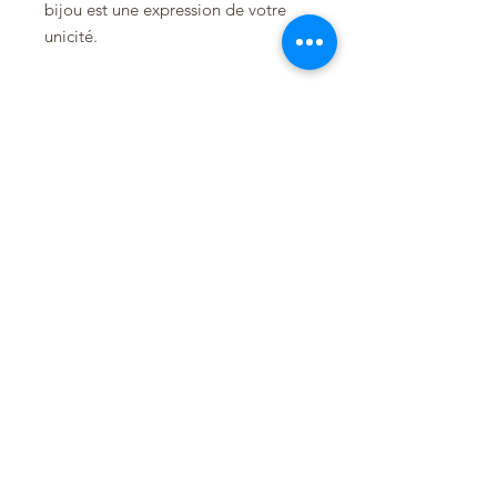
bijou est une expression de votre
unicité.
Les propriétés de la pierre "Jaspe
Mokaite":
Le jaspe mokaïte, reconnu pour ses
vertus protectrices, diffuse une
énergie apaisante qui redonne le
sentiment de contrôle et de
sécurité. Il incarne le courage et la
détermination, offrant
ressourcement, confiance en soi et
capacité à surmonter les obstacles.
Cette pierre favorise la gestion des
émotions et encourage la résolution
des conflits, prônant la
réconciliation et le pardon. En tant