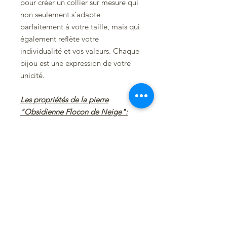
pour créer un collier sur mesure qui
non seulement s'adapte
parfaitement à votre taille, mais qui
également reflète votre
individualité et vos valeurs. Chaque
bijou est une expression de votre
unicité.
Les propriétés de la pierre
"Obsidienne Flocon de Neige":
L’obsidienne flocon de neige offre
une multitude de bienfaits, servant
d'équilibre entre l’esprit, le corps et
l’âme. Idéale pour le
développement personnel, elle
dissipe les pensées sombres et
encourage le dépassement de soi,
transformant la solitude en un