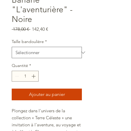
"L'aventurière" -
Noire
Prix
Prix
 178,00 € 
142,40 €
original
promotionnel
Taille bandoulière
*
Quantité
*
Ajouter au panier
Plongez dans l'univers de la
collection « Terre Céleste » une
invitation à l'aventure, au voyage et