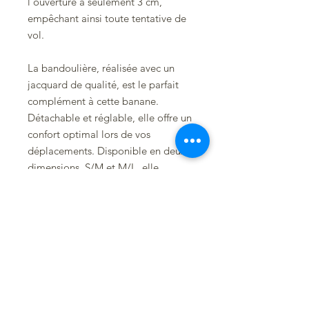
l'ouverture à seulement 3 cm,
empêchant ainsi toute tentative de
vol.
La bandoulière, réalisée avec un
jacquard de qualité, est le parfait
complément à cette banane.
Détachable et réglable, elle offre un
confort optimal lors de vos
déplacements. Disponible en deux
dimensions, S/M et M/L, elle
s'adapte à toutes les morphologies.
Besoin d’une banane complétement
personnalisé, avec des poches
intérieurs, une forme particulière ?
Contactez moi pour me parler de
votre projet.