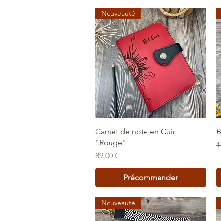
Nouveauté
Aperçu rapide
Carnet de note en Cuir
B
"Rouge"
P
1
Prix
89,00 €
Précommander
Nouveauté