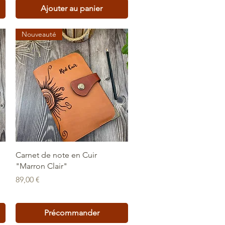
Ajouter au panier
Nouveauté
Aperçu rapide
Carnet de note en Cuir
"Marron Clair"
Prix
89,00 €
Précommander