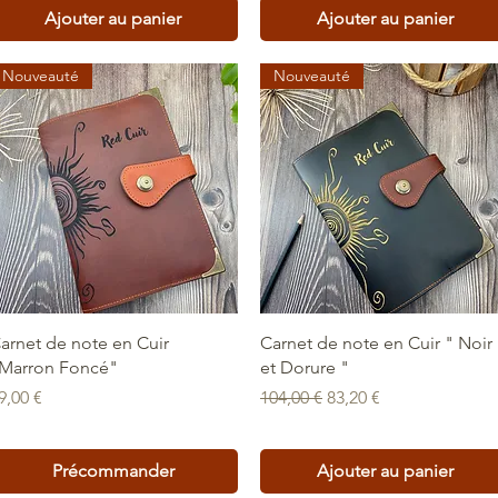
Ajouter au panier
Ajouter au panier
Nouveauté
Nouveauté
Aperçu rapide
Aperçu rapide
arnet de note en Cuir
Carnet de note en Cuir " Noir
Marron Foncé"
et Dorure "
rix
Prix original
Prix promotionnel
9,00 €
104,00 €
83,20 €
Précommander
Ajouter au panier