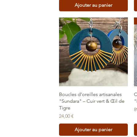
Ajouter au panier
Aperçu rapide
Boucles d’oreilles artisanales
C
"Sundara" – Cuir vert & Œil de
"
Tigre
P
8
Prix
24,00 €
Ajouter au panier