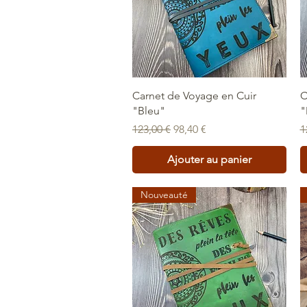
Aperçu rapide
Carnet de Voyage en Cuir
C
"Bleu"
"
Prix original
Prix promotionnel
P
123,00 €
98,40 €
1
Ajouter au panier
Nouveauté