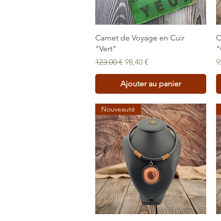
Aperçu rapide
Carnet de Voyage en Cuir
C
"Vert"
"
Prix original
Prix promotionnel
P
123,00 €
98,40 €
9
Ajouter au panier
Nouveauté