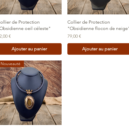
Aperçu rapide
Aperçu rapide
ollier de Protection
Collier de Protection
Obsidienne oeil céleste"
"Obsidienne flocon de neige
rix
Prix
2,00 €
79,00 €
Ajouter au panier
Ajouter au panier
Nouveauté