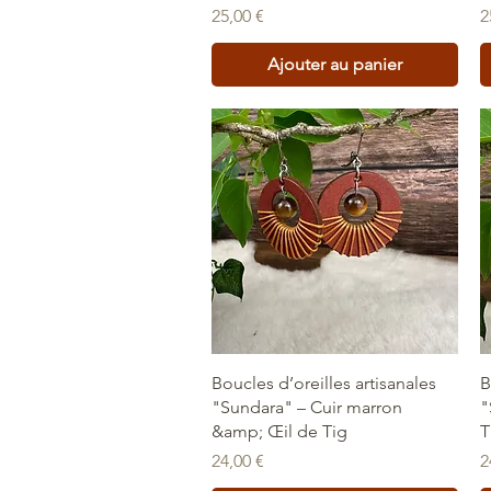
Prix
P
25,00 €
2
Ajouter au panier
Aperçu rapide
Boucles d’oreilles artisanales
B
"Sundara" – Cuir marron
"
&amp; Œil de Tig
T
Prix
P
24,00 €
2