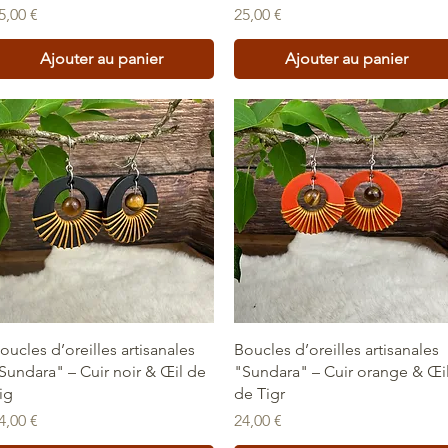
rix
Prix
5,00 €
25,00 €
Ajouter au panier
Ajouter au panier
Aperçu rapide
Aperçu rapide
oucles d’oreilles artisanales
Boucles d’oreilles artisanales
Sundara" – Cuir noir & Œil de
"Sundara" – Cuir orange & Œi
ig
de Tigr
rix
Prix
4,00 €
24,00 €