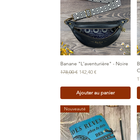
Aperçu rapide
Banane "L'aventurière" - Noire
B
O
Prix original
Prix promotionnel
178,00 €
142,40 €
P
1
Ajouter au panier
Nouveauté