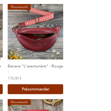
Nouveauté
Aperçu rapide
e
Banane "L'aventurière" - Rouge
-
Prix
178,00 €
Précommander
Nouveauté