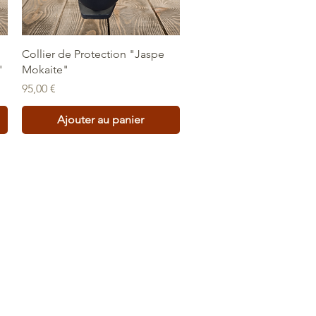
Aperçu rapide
Collier de Protection "Jaspe
"
Mokaite"
Prix
95,00 €
Ajouter au panier