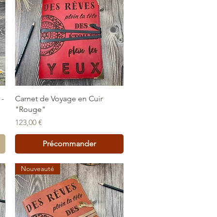
Aperçu rapide
 -
Carnet de Voyage en Cuir
"Rouge"
Prix
123,00 €
Précommander
Nouveauté