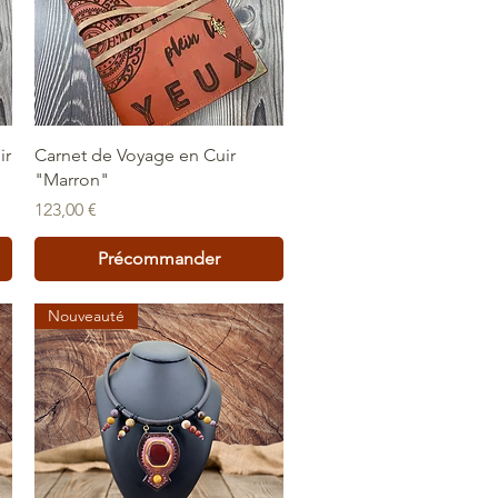
Aperçu rapide
ir
Carnet de Voyage en Cuir
"Marron"
Prix
123,00 €
Précommander
Nouveauté