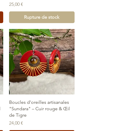
Prix
25,00 €
Rupture de stock
Aperçu rapide
Boucles d’oreilles artisanales
l
"Sundara" – Cuir rouge & Œil
de Tigre
Prix
24,00 €