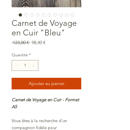
Carnet de Voyage
en Cuir "Bleu"
Prix
Prix
 123,00 € 
98,40 €
original
promotionnel
Quantité
*
Ajouter au panier
Carnet de Voyage en Cuir - Format
A5
Vous êtes à la recherche d'un
compagnon fidèle pour