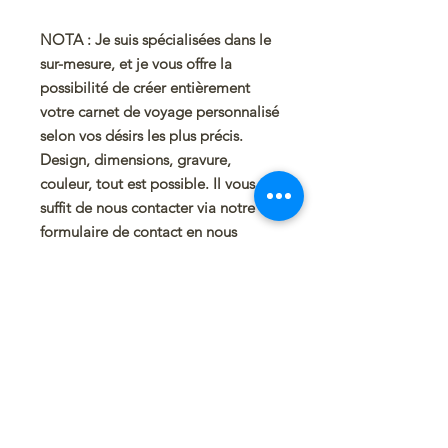
NOTA : Je suis spécialisées dans le
sur-mesure, et je vous offre la
possibilité de créer entièrement
votre carnet de voyage personnalisé
selon vos désirs les plus précis.
Design, dimensions, gravure,
couleur, tout est possible. Il vous
suffit de nous contacter via notre
formulaire de contact en nous
décrivant au mieux vos souhaits, et
nous nous ferons un plaisir de
donner vie à votre projet unique.
Comment est fait le design
extérieur du carnet :
En plus de son esthétique
remarquable, la gravure laser offre
également une durabilité