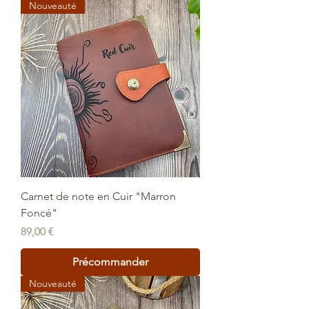
Nouveauté
Carnet de note en Cuir "Marron
Foncé"
Prix
89,00 €
Précommander
Nouveauté