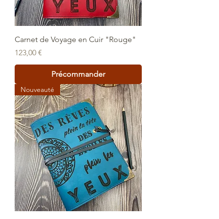
Carnet de Voyage en Cuir "Rouge"
Prix
123,00 €
Précommander
Nouveauté