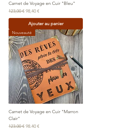
Carnet de Voyage en Cuir "Bleu"
Prix original
Prix promotionnel
123,00 €
98,40 €
Ajouter au panier
Nouveauté
Carnet de Voyage en Cuir "Marron
Clair"
Prix original
Prix promotionnel
123,00 €
98,40 €