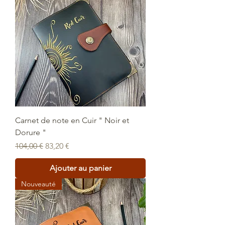
Carnet de note en Cuir " Noir et
Dorure "
Prix original
Prix promotionnel
104,00 €
83,20 €
Ajouter au panier
Nouveauté