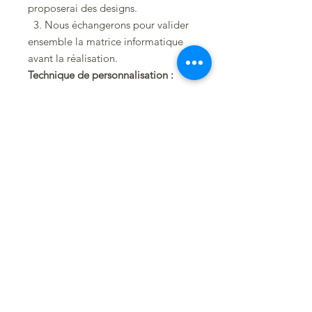
proposerai des designs.
3. Nous échangerons pour valider
ensemble la matrice informatique
avant la réalisation.
Technique de personnalisation :
J'utilise du cuir végétal (tanné avec
des écorces) que je peins à la main.
Les couleurs peuvent varier
légèrement du reste du bavoir, je
veille toujours à une harmonie
parfaite.
Vous pouvez découvrir tous
les bavoirs réalisés sur-mesure dans
le portfolio. Pour une
personnalisation complète de A à Z,
contactez-moi via le formulaire en
me décrivant votre projet.