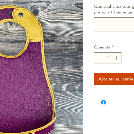
Que souhaitez vous gr
prénom + thème gén
Quantité
*
Ajouter au panie