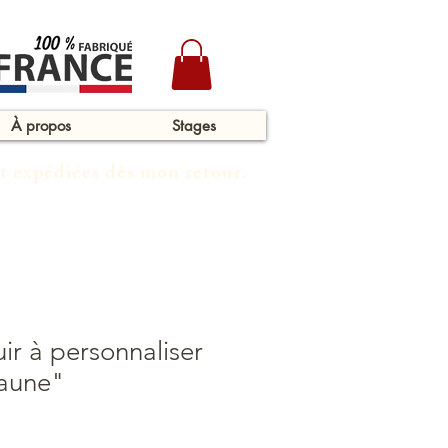
À propos
Stages
t expédiées dès mon retour.
uir à personnaliser
Jaune"