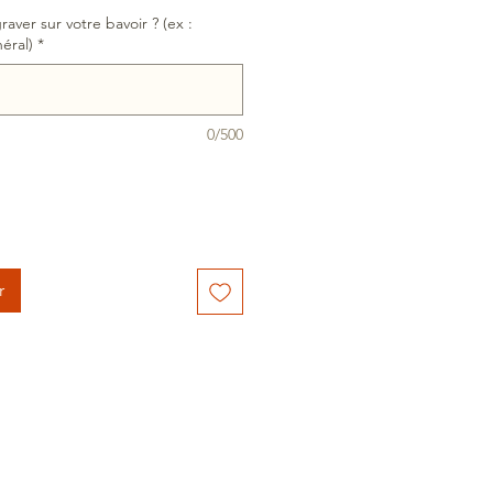
aver sur votre bavoir ? (ex :
éral)
*
0/500
r