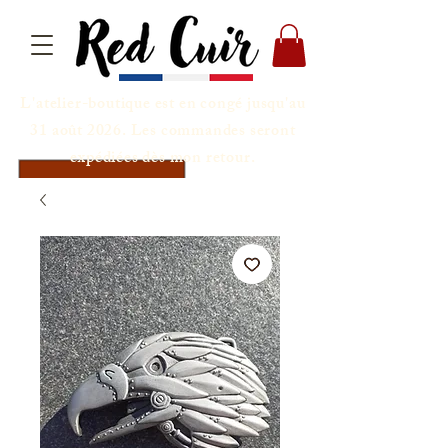
L'atelier-boutique est en congé jusqu'au
31 août 2026. Les commandes seront
expédiées dès mon retour.