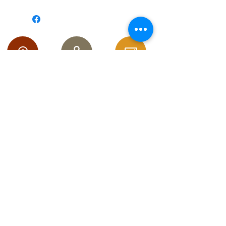
Suivez-moi sur les réseaux
pour
découvrir
mes toutes dernières créations :
RESTEZ CONNECTÉ
Contact
Conditions Générales de
Vente
Mentions légales