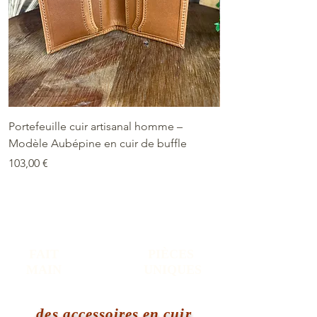
Portefeuille cuir artisanal homme –
Portefeuille cuir a
Modèle Aubépine en cuir de buffle
Modèle Aubépine en
Prix
Prix
103,00 €
103,00 €
FAIT
PIÈCES
MAIN
UNIQUES
des accessoires en cuir