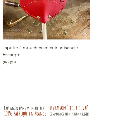
Tapette à mouches en cuir artisanale –
Tapette à mouches e
Escargot
Grenouille
Prix
Prix
25,00 €
25,00 €
Livraison 1 jour ouvré
Fait main dans mon atelier
100% fabriqué en france
commandes non personnalisées