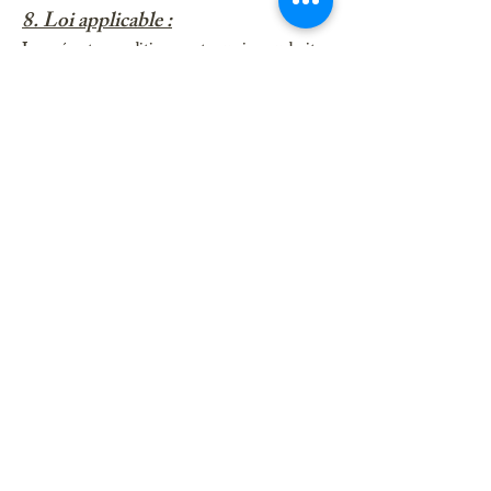
8. Loi applicable :
Les présentes conditions sont soumises au droit
français.
9. Acceptation :
L’inscription au stage vaut acceptation pleine et
entière des présentes Conditions Générales de
Vente.
Formulaire inscription