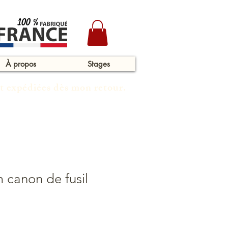
À propos
Stages
t expédiées dès mon retour.
 canon de fusil