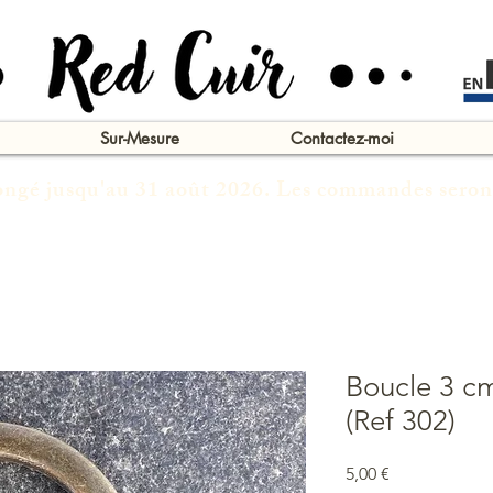
Sur-Mesure
Contactez-moi
congé jusqu'au 31 août 2026. Les commandes seron
Boucle 3 cm
(Ref 302)
Prix
5,00 €