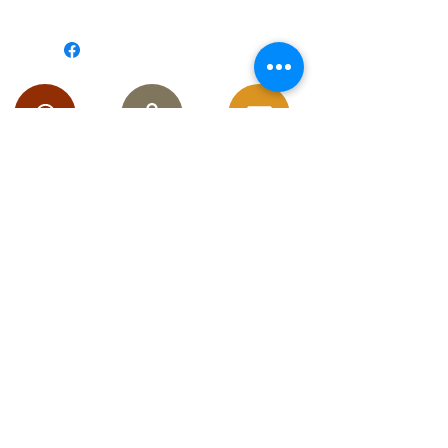
Suivez-moi sur les réseaux
pour
découvrir
mes toutes dernières créations :
RESTEZ CONNECTÉ
Contact
Conditions Générales de
Vente