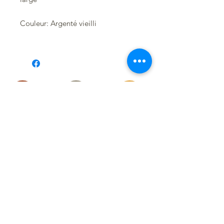
Couleur: Argenté vieilli
Suivez-moi sur les réseaux
pour
découvrir
mes toutes dernières créations :
RESTEZ CONNECTÉ