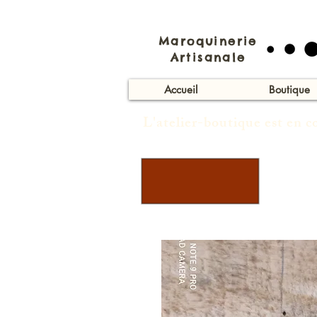
Maroquinerie
Artisanale
Accueil
Boutique
L'atelier-boutique est en 