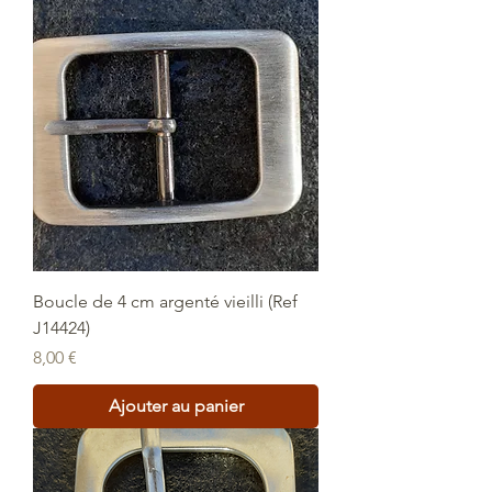
Boucle de 4 cm argenté vieilli (Ref
J14424)
Prix
8,00 €
Ajouter au panier