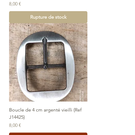
Prix
8,00 €
Rupture de stock
Boucle de 4 cm argenté vieilli (Ref
J14425)
Prix
8,00 €